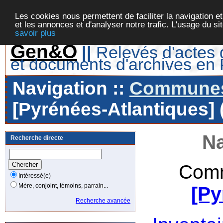
Les cookies nous permettent de faciliter la navigation et
et les annonces et d'analyser notre trafic. L'usage du s
savoir plus
Gen&O
||
Relevés d'actes d
et documents d'archives en
Navigation ::
Communes 
[Pyrénées-Atlantiques] 
Na
Recherche directe
Comm
Intéressé(e)
Mère, conjoint, témoins, parrain...
[Py
Recherche avancée