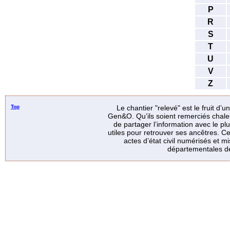
P
R
S
T
U
V
Z
Top
Le chantier "relevé" est le fruit d’
Gen&O. Qu’ils soient remerciés chale
de partager l’information avec le p
utiles pour retrouver ses ancêtres. Ce
actes d’état civil numérisés et mi
départementales de