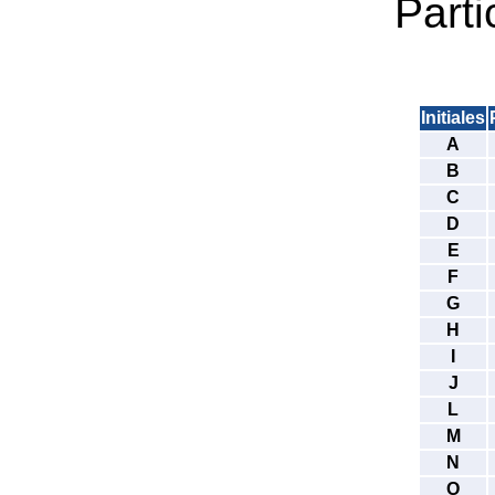
Parti
Initiales
A
B
C
D
E
F
G
H
I
J
L
M
N
O