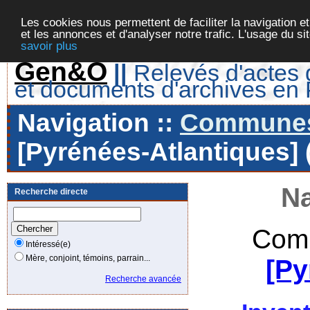
Les cookies nous permettent de faciliter la navigation et
et les annonces et d'analyser notre trafic. L'usage du s
savoir plus
Gen&O
||
Relevés d'actes d
et documents d'archives en
Navigation ::
Communes 
[Pyrénées-Atlantiques] 
Na
Recherche directe
Comm
Intéressé(e)
Mère, conjoint, témoins, parrain...
[Py
Recherche avancée