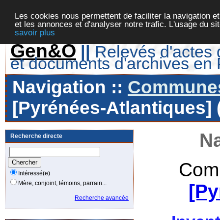
Les cookies nous permettent de faciliter la navigation et
et les annonces et d'analyser notre trafic. L'usage du s
savoir plus
Gen&O
||
Relevés d'actes d
et documents d'archives en
Navigation ::
Communes 
[Pyrénées-Atlantiques] 
Na
Recherche directe
Comm
Intéressé(e)
Mère, conjoint, témoins, parrain...
[Py
Recherche avancée