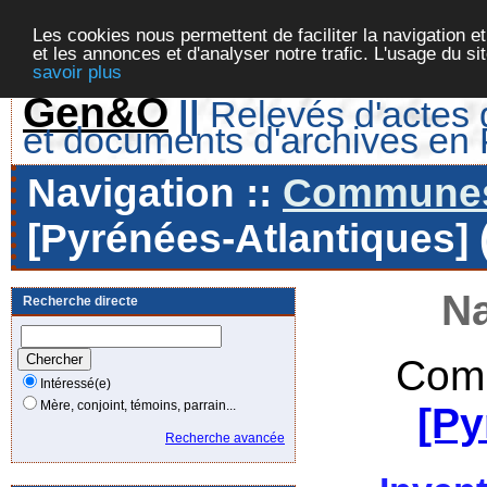
Les cookies nous permettent de faciliter la navigation et
et les annonces et d'analyser notre trafic. L'usage du s
savoir plus
Gen&O
||
Relevés d'actes d
et documents d'archives en
Navigation ::
Communes 
[Pyrénées-Atlantiques] 
Na
Recherche directe
Comm
Intéressé(e)
Mère, conjoint, témoins, parrain...
[Py
Recherche avancée