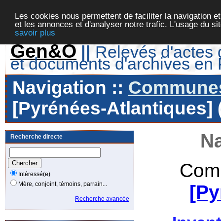
Les cookies nous permettent de faciliter la navigation et
et les annonces et d'analyser notre trafic. L'usage du s
savoir plus
Gen&O
||
Relevés d'actes d
et documents d'archives en
Navigation ::
Communes 
[Pyrénées-Atlantiques] 
Na
Recherche directe
Comm
Intéressé(e)
Mère, conjoint, témoins, parrain...
[Py
Recherche avancée