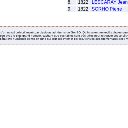
8.
1822
LESCARAY Jean
9.
1822
SORHO Pierre
it d’un travail collectif mené par plusieurs adhérents de Gen&O. Qu’ils soient remerciés chaleureus
ion avec le plus grand nombre, sachant que ces tables sont très utiles pour retrouver ses ancêtres
’état civil numérisés et mis en ligne sur leur site internet par les Archives départementales des 