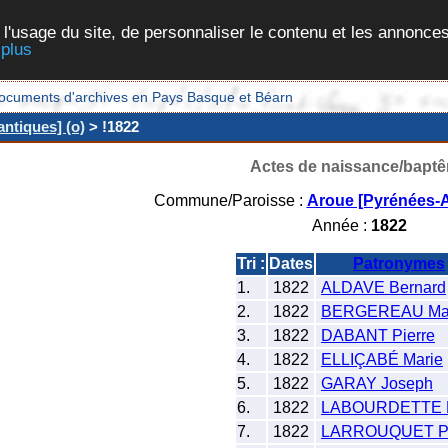
 l'usage du site, de personnaliser le contenu et les annonces
 plus
et documents d'archives en Pays Basque et Béarn
ntiques] (o)
> !1822
Actes de naissance/bapt
Commune/Paroisse :
Aroue [Pyrénées-A
Année :
1822
Tri :
Dates
Patronymes
1.
1822
ALDAVE Bernard
2.
1822
BERGEREAU Ma
3.
1822
DABANT Pierre
4.
1822
ELLIÇABÉ Marie
5.
1822
GARAY Joseph
6.
1822
LABOURDETTE 
7.
1822
LARROUQUET Pi