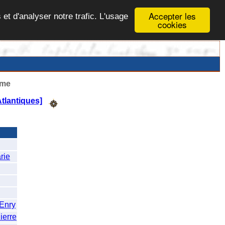
Accepter les
 et d'analyser notre trafic. L'usage
cookies
ême
tlantiques]
rie
Enry
erre