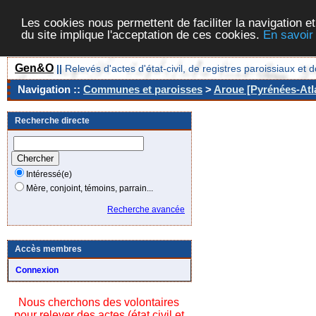
Les cookies nous permettent de faciliter la navigation et
du site implique l'acceptation de ces cookies.
En savoir
Gen&O
||
Relevés d'actes d'état-civil, de registres paroissiaux 
Navigation ::
Communes et paroisses
>
Aroue [Pyrénées-Atla
Recherche directe
Intéressé(e)
Mère, conjoint, témoins, parrain...
Recherche avancée
Accès membres
Connexion
Nous cherchons des volontaires
pour relever des actes (état civil et