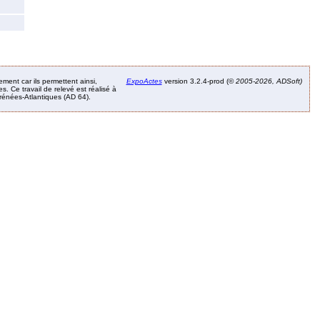
ement car ils permettent ainsi,
ExpoActes
version 3.2.4-prod (©
2005-2026, ADSoft)
. Ce travail de relevé est réalisé à
Pyrénées-Atlantiques (AD 64).