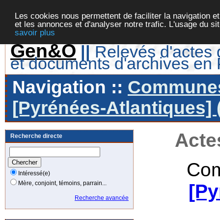
Les cookies nous permettent de faciliter la navigation et
et les annonces et d'analyser notre trafic. L'usage du s
savoir plus
Gen&O
||
Relevés d'actes d
et documents d'archives en
Navigation ::
Communes 
[Pyrénées-Atlantiques] 
Acte
Recherche directe
Com
Intéressé(e)
Mère, conjoint, témoins, parrain...
[Py
Recherche avancée