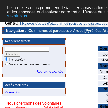
Les cookies nous permettent de faciliter la navigation et
et les annonces et d'analyser notre trafic. L'usage du s
savoir plus
Gen&O
||
Relevés d'actes d'état-civil, de registres paroissiaux 
Navigation ::
Communes et paroisses
>
Aroue [Pyrénées-Atla
Recherche directe
Com
Cod
Intéressé(e)
Dépa
Mère, conjoint, témoins, parrain...
Nou
Nom 
Recherche avancée
Date
Sex
Accès membres
Pa
Connexion
Nom
Nom
Nous cherchons des volontaires
Réfé
pour relever des actes (état civil et