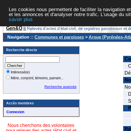
Les cookies nous permettent de faciliter la navigation et
et les annonces et d'analyser notre trafic. L'usage du s
savoir plus
Gen&O
||
Relevés d'actes d'état-civil, de registres paroissiaux 
Navigation ::
Communes et paroisses
>
Aroue [Pyrénées-Atla
Recherche directe
C
Co
Intéressé(e)
Dé
Mère, conjoint, témoins, parrain...
No
Nom
Recherche avancée
Da
Se
Accès membres
P
Connexion
No
No
Nous cherchons des volontaires
Ré
pour relever des actes (état civil et