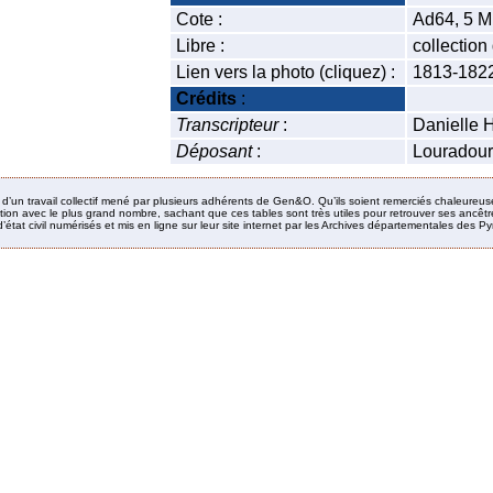
Cote :
Ad64, 5 M
Libre :
collectio
Lien vers la photo (cliquez) :
1813-182
Crédits
:
Transcripteur
:
Danielle 
Déposant
:
Louradour
it d’un travail collectif mené par plusieurs adhérents de Gen&O. Qu’ils soient remerciés chaleureus
ion avec le plus grand nombre, sachant que ces tables sont très utiles pour retrouver ses ancêtres
’état civil numérisés et mis en ligne sur leur site internet par les Archives départementales des 