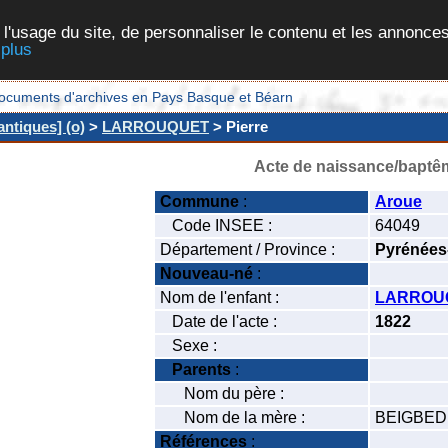
 l'usage du site, de personnaliser le contenu et les annonces
 plus
et documents d'archives en Pays Basque et Béarn
ntiques] (o)
>
LARROUQUET
> Pierre
Acte de naissance/baptê
Commune
:
Aroue
Code INSEE :
64049
Département / Province :
Pyrénées
Nouveau-né
:
Nom de l'enfant :
LARROU
Date de l'acte :
1822
Sexe :
Parents
:
Nom du père :
Nom de la mère :
BEIGBEDÉ
Références
: