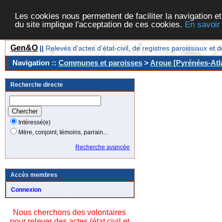
Les cookies nous permettent de faciliter la navigation et
du site implique l'acceptation de ces cookies.
En savoir
Gen&O
||
Relevés d'actes d'état-civil, de registres paroissiaux 
Navigation ::
Communes et paroisses
>
Aroue [Pyrénées-Atla
Recherche directe
Intéressé(e)
Mère, conjoint, témoins, parrain...
Recherche avancée
Accès membres
Connexion
Nous cherchons des volontaires
pour relever des actes (état civil et