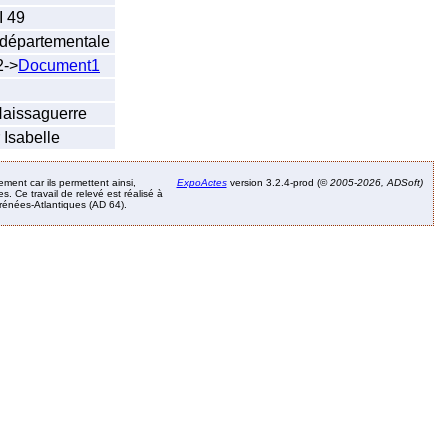
I 49
n départementale
2->
Document1
Haissaguerre
 Isabelle
ement car ils permettent ainsi,
ExpoActes
version 3.2.4-prod (©
2005-2026, ADSoft)
. Ce travail de relevé est réalisé à
Pyrénées-Atlantiques (AD 64).