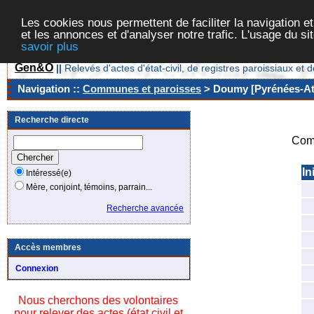
Les cookies nous permettent de faciliter la navigation et
et les annonces et d'analyser notre trafic. L'usage du s
savoir plus
Gen&O
||
Relevés d'actes d'état-civil, de registres paroissiaux 
Navigation ::
Communes et paroisses
> Doumy [Pyrénées-Atl
Recherche directe
Com
In
Intéressé(e)
Mère, conjoint, témoins, parrain...
Recherche avancée
Accès membres
Connexion
Nous cherchons des volontaires
pour relever des actes (état civil et