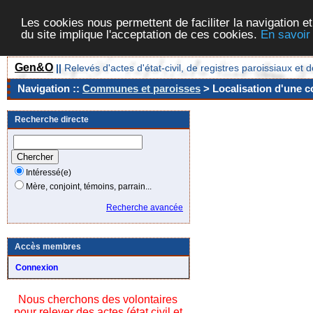
Les cookies nous permettent de faciliter la navigation et
du site implique l'acceptation de ces cookies.
En savoir
Gen&O
||
Relevés d'actes d'état-civil, de registres paroissiaux 
Navigation ::
Communes et paroisses
> Localisation d'une c
Recherche directe
Intéressé(e)
Mère, conjoint, témoins, parrain...
Recherche avancée
Accès membres
Connexion
Nous cherchons des volontaires
pour relever des actes (état civil et