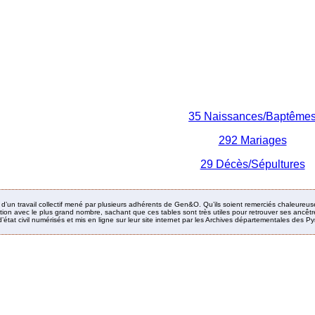
35 Naissances/Baptême
292 Mariages
29 Décès/Sépultures
it d’un travail collectif mené par plusieurs adhérents de Gen&O. Qu’ils soient remerciés chaleureus
ion avec le plus grand nombre, sachant que ces tables sont très utiles pour retrouver ses ancêtres
’état civil numérisés et mis en ligne sur leur site internet par les Archives départementales des 