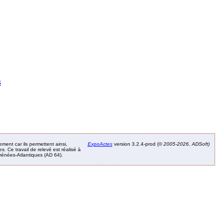
s
ement car ils permettent ainsi,
ExpoActes
version 3.2.4-prod (©
2005-2026, ADSoft)
. Ce travail de relevé est réalisé à
Pyrénées-Atlantiques (AD 64).