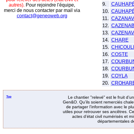
9.
CAUHAP
autres).
Pour rejoindre l'équipe,
merci de nous contacter par mail via
10.
CAUHAP
contact@geneoweb.org
11.
CAZANA
12.
CAZENA
13.
CAZENA
14.
CHARE
15.
CHICOUL
16.
COSTE
17.
COURBUN
18.
COURBUN
19.
COYLA
20.
CROHAR
Top
Le chantier "relevé" est le fruit d’
Gen&O. Qu’ils soient remerciés chale
de partager l’information avec le p
utiles pour retrouver ses ancêtres. Ce
actes d’état civil numérisés et mi
départementales de