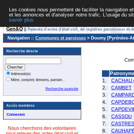
Les cookies nous permettent de faciliter la navigation et
et les annonces et d'analyser notre trafic. L'usage du s
savoir plus
Gen&O
||
Relevés d'actes d'état-civil, de registres paroissiaux 
Navigation ::
Communes et paroisses
> Doumy [Pyrénées-Atl
Recherche directe
Com
Patronym
Intéressé(e)
Mère, conjoint, témoins, parrain...
1.
CACHAU d
2.
CAMBET
Recherche avancée
3.
CAMPAR
4.
CAPDEB
Accès membres
5.
CAPDEVI
Connexion
6.
CASSOU
7.
CASTRE
Nous cherchons des volontaires
8.
CAUHAP
pour relever des actes (état civil et