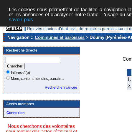
Les cookies nous permettent de faciliter la navigation et
et les annonces et d'analyser notre trafic. L'usage du s
savoir plus
Gen&O
||
Relevés d'actes d'état-civil, de registres paroissiaux 
Navigation ::
Communes et paroisses
> Doumy [Pyrénées-Atl
Recherche directe
Com
Intéressé(e)
Mère, conjoint, témoins, parrain...
1.
2.
Recherche avancée
Accès membres
Connexion
Nous cherchons des volontaires
pour relever des actes (état civil et