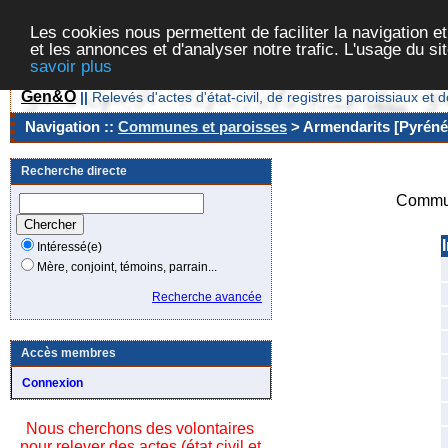
Les cookies nous permettent de faciliter la navigation et
et les annonces et d'analyser notre trafic. L'usage du s
savoir plus
Gen&O
||
Relevés d'actes d'état-civil, de registres paroissiaux 
Navigation ::
Communes et paroisses
> Armendarits [Pyrénée
Recherche directe
Commun
Intéressé(e)
Mère, conjoint, témoins, parrain...
Recherche avancée
Accès membres
Connexion
Nous cherchons des volontaires
pour relever des actes (état civil et