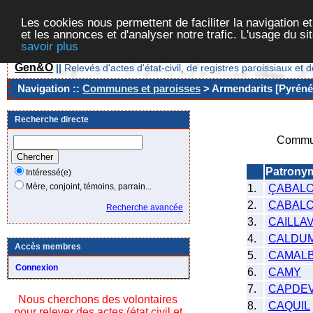
Les cookies nous permettent de faciliter la navigation et
et les annonces et d'analyser notre trafic. L'usage du s
savoir plus
Gen&O
||
Relevés d'actes d'état-civil, de registres paroissiaux 
Navigation ::
Communes et paroisses
> Armendarits [Pyrénée
Recherche directe
Commun
Patrony
Intéressé(e)
Mère, conjoint, témoins, parrain...
1.
ÇABAL
2.
CABAL
Recherche avancée
3.
CAILLA
4.
CALDU
Accès membres
5.
CAMALB
Connexion
6.
CAMY
7.
CAPDEV
Nous cherchons des volontaires
8.
CAQUIL
pour relever des actes (état civil et