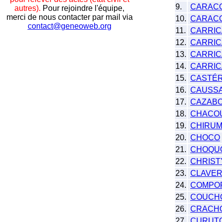
9.
CARACO
autres).
Pour rejoindre l'équipe,
merci de nous contacter par mail via
10.
CARAC
contact@geneoweb.org
11.
CARRIC
12.
CARRI
13.
CARRI
14.
CARRI
15.
CASTÉ
16.
CAUSS
17.
CAZAB
18.
CHACO
19.
CHIRU
20.
CHOCO
21.
CHOQU
22.
CHRIST
23.
CLAVER
24.
COMPO
25.
COUCH
26.
CRACH
27.
CURUT