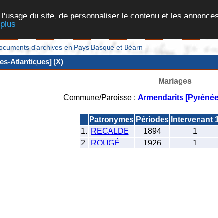
 l'usage du site, de personnaliser le contenu et les annonces
 plus
et documents d'archives en Pays Basque et Béarn
s-Atlantiques] (X)
Mariages
Commune/Paroisse :
Armendarits [Pyrénée
Patronymes
Périodes
Intervenant 
1.
RECALDE
1894
1
2.
ROUGÉ
1926
1