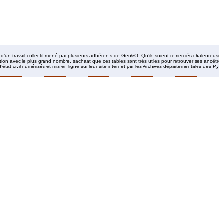
it d’un travail collectif mené par plusieurs adhérents de Gen&O. Qu’ils soient remerciés chaleureus
ion avec le plus grand nombre, sachant que ces tables sont très utiles pour retrouver ses ancêtres
’état civil numérisés et mis en ligne sur leur site internet par les Archives départementales des 