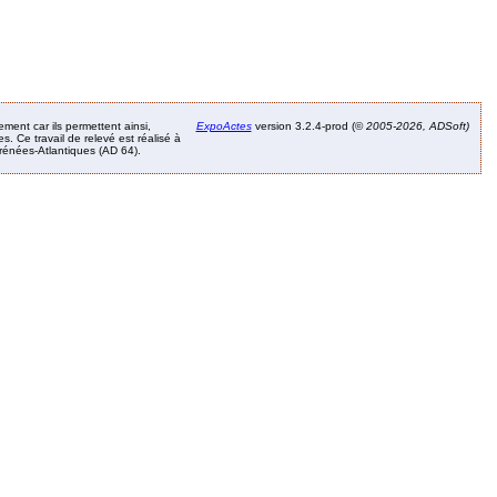
ement car ils permettent ainsi,
ExpoActes
version 3.2.4-prod (©
2005-2026, ADSoft)
. Ce travail de relevé est réalisé à
Pyrénées-Atlantiques (AD 64).