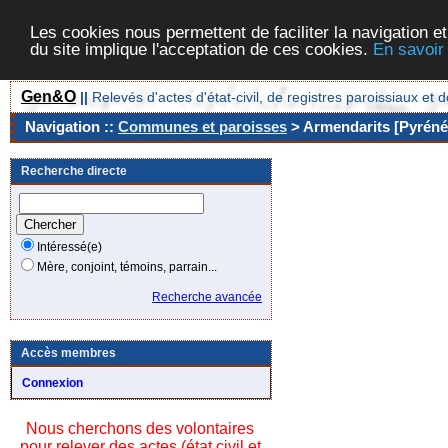
Les cookies nous permettent de faciliter la navigation et
du site implique l'acceptation de ces cookies.
En savoir
Gen&O
||
Relevés d'actes d'état-civil, de registres paroissiaux 
Navigation ::
Communes et paroisses
> Armendarits [Pyrénée
Recherche directe
Intéressé(e)
Mère, conjoint, témoins, parrain...
Recherche avancée
Accès membres
Connexion
Nous cherchons des volontaires
pour relever des actes (état civil et