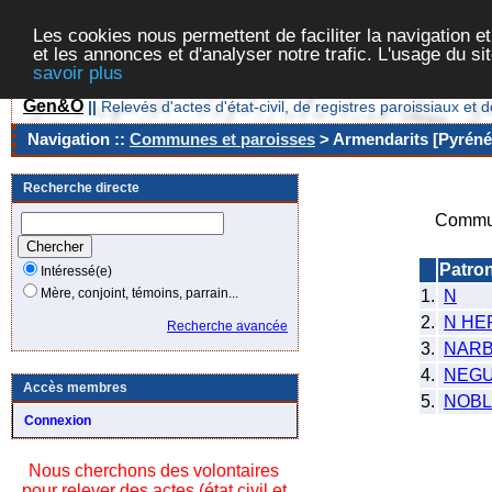
Les cookies nous permettent de faciliter la navigation et
et les annonces et d'analyser notre trafic. L'usage du s
savoir plus
Gen&O
||
Relevés d'actes d'état-civil, de registres paroissiaux 
Navigation ::
Communes et paroisses
> Armendarits [Pyrénée
Recherche directe
Commun
Patro
Intéressé(e)
Mère, conjoint, témoins, parrain...
1.
N
2.
N HE
Recherche avancée
3.
NARB
4.
NEG
Accès membres
5.
NOBL
Connexion
Nous cherchons des volontaires
pour relever des actes (état civil et