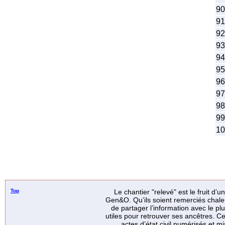
90
91
92
93
94
95
96
97
98
99
10
Top
Le chantier "relevé" est le fruit d’
Gen&O. Qu’ils soient remerciés chale
de partager l’information avec le p
utiles pour retrouver ses ancêtres. Ce
actes d’état civil numérisés et mi