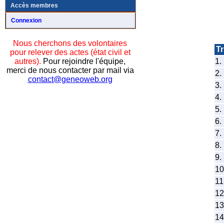
Accès membres
Connexion
Nous cherchons des volontaires
Tr
pour relever des actes (état civil et
1.
autres).
Pour rejoindre l'équipe,
merci de nous contacter par mail via
2.
contact@geneoweb.org
3.
4.
5.
6.
7.
8.
9.
10
11
12
13
14