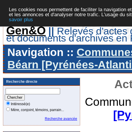
Les cookies nous permettent de faciliter la navigation et
et les annonces et d'analyser notre trafic. L'usage du s
savoir plus
Gen&O
||
Relevés d'actes d
et documents d'archives en
Navigation ::
Communes 
Béarn [Pyrénées-Atlanti
Act
Recherche directe
Commune
Intéressé(e)
Mère, conjoint, témoins, parrain...
[Py
Recherche avancée