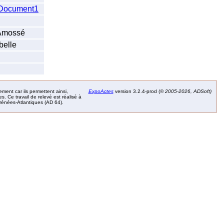
Document1
Amossé
belle
ement car ils permettent ainsi,
ExpoActes
version 3.2.4-prod (©
2005-2026, ADSoft)
. Ce travail de relevé est réalisé à
Pyrénées-Atlantiques (AD 64).