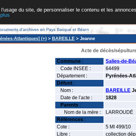
 l'usage du site, de personnaliser le contenu et les annonces
 plus
et documents d'archives en Pays Basque et Béarn
énées-Atlantiques] (+)
>
BAREILLE
> Jeanne
Acte de décès/sépultur
Commune
:
Salies-de-Bé
Code INSEE :
64499
Département :
Pyrénées-Atl
Défunt
:
Nom :
BAREILLE
J
Date de l'acte :
1828
Parents
:
Nom de la mère :
LARROUDÉ
Références
:
Cote :
5 MI 499/10
Libre :
collection dé