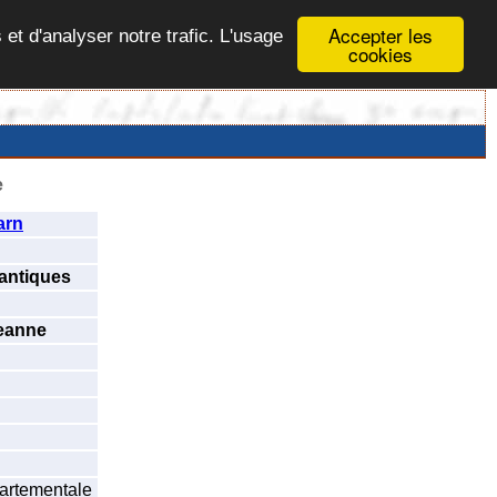
Accepter les
 et d'analyser notre trafic. L'usage
cookies
e
arn
antiques
eanne
partementale