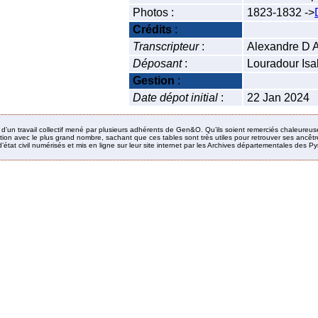
Photos :
1823-1832 ->
Crédits
:
Transcripteur
:
Alexandre D 
Déposant
:
Louradour Isa
Gestion
:
Date dépot initial
:
22 Jan 2024
it d’un travail collectif mené par plusieurs adhérents de Gen&O. Qu’ils soient remerciés chaleureus
ion avec le plus grand nombre, sachant que ces tables sont très utiles pour retrouver ses ancêtres
’état civil numérisés et mis en ligne sur leur site internet par les Archives départementales des 