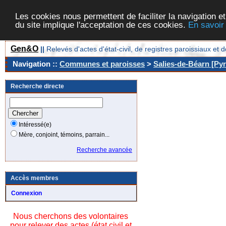
Les cookies nous permettent de faciliter la navigation et
du site implique l'acceptation de ces cookies.
En savoir
Gen&O
||
Relevés d'actes d'état-civil, de registres paroissiaux 
Navigation ::
Communes et paroisses
>
Salies-de-Béarn [Pyr
Recherche directe
Intéressé(e)
Mère, conjoint, témoins, parrain...
Recherche avancée
Accès membres
Connexion
Nous cherchons des volontaires
pour relever des actes (état civil et