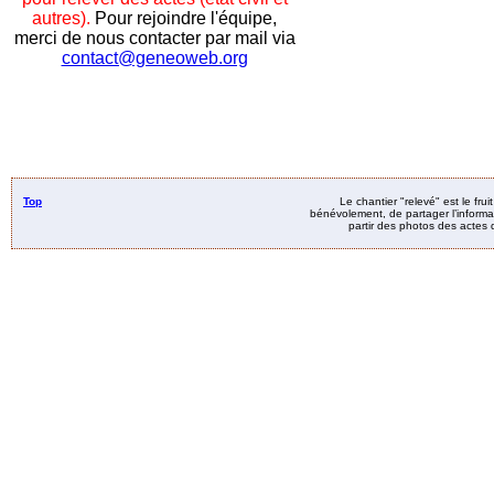
autres).
Pour rejoindre l'équipe,
merci de nous contacter par mail via
contact@geneoweb.org
Top
Le chantier "relevé" est le fru
bénévolement, de partager l’informat
partir des photos des actes d