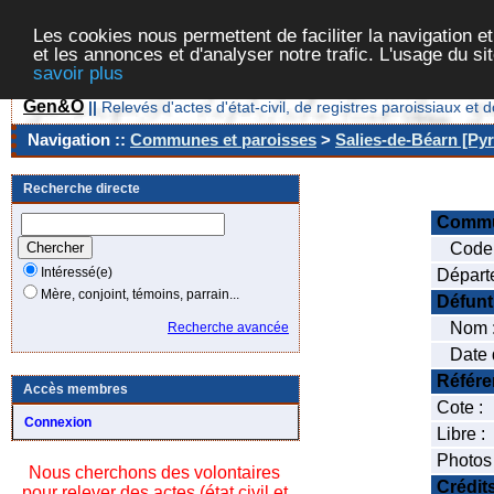
Les cookies nous permettent de faciliter la navigation et
et les annonces et d'analyser notre trafic. L'usage du s
savoir plus
Gen&O
||
Relevés d'actes d'état-civil, de registres paroissiaux 
Navigation ::
Communes et paroisses
>
Salies-de-Béarn [Pyr
Recherche directe
Comm
Code 
Intéressé(e)
Départ
Mère, conjoint, témoins, parrain...
Défunt
Nom 
Recherche avancée
Date d
Référe
Accès membres
Cote :
Connexion
Libre :
Photos
Nous cherchons des volontaires
Crédit
pour relever des actes (état civil et