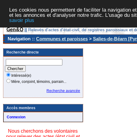
Les cookies nous permettent de faciliter la navigation et
et les annonces et d'analyser notre trafic. L'usage du s
savoir plus
Gen&O
||
Relevés d'actes d'état-civil, de registres paroissiaux 
Navigation ::
Communes et paroisses
>
Salies-de-Béarn [Pyr
Recherche directe
Intéressé(e)
Mère, conjoint, témoins, parrain...
Recherche avancée
Accès membres
Connexion
Nous cherchons des volontaires
pour relever des actes (état civil et