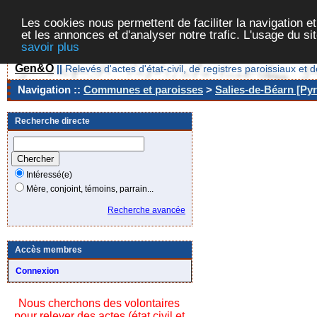
Les cookies nous permettent de faciliter la navigation et
et les annonces et d'analyser notre trafic. L'usage du s
savoir plus
Gen&O
||
Relevés d'actes d'état-civil, de registres paroissiaux 
Navigation ::
Communes et paroisses
>
Salies-de-Béarn [Pyr
Recherche directe
Intéressé(e)
Mère, conjoint, témoins, parrain...
Recherche avancée
Accès membres
Connexion
Nous cherchons des volontaires
pour relever des actes (état civil et