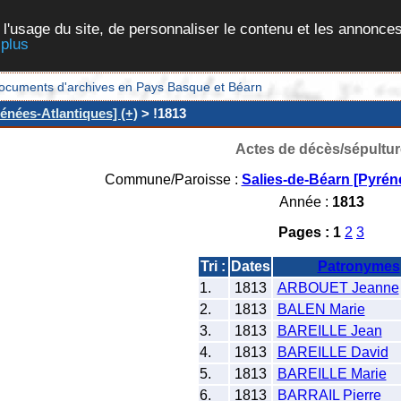
 l'usage du site, de personnaliser le contenu et les annonces
 plus
et documents d'archives en Pays Basque et Béarn
énées-Atlantiques] (+)
> !1813
Actes de décès/sépultur
Commune/Paroisse :
Salies-de-Béarn [Pyrén
Année :
1813
Pages :
1
2
3
Tri :
Dates
Patronymes
1.
1813
ARBOUET Jeanne
2.
1813
BALEN Marie
3.
1813
BAREILLE Jean
4.
1813
BAREILLE David
5.
1813
BAREILLE Marie
6.
1813
BARRAIL Pierre