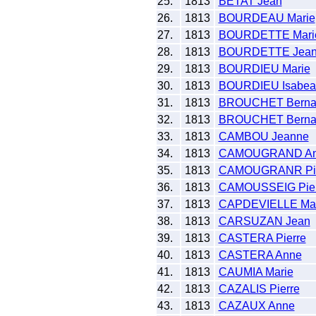
25.
1813
BETAT Jean
26.
1813
BOURDEAU Marie
27.
1813
BOURDETTE Mari
28.
1813
BOURDETTE Jea
29.
1813
BOURDIEU Marie
30.
1813
BOURDIEU Isabea
31.
1813
BROUCHET Berna
32.
1813
BROUCHET Berna
33.
1813
CAMBOU Jeanne
34.
1813
CAMOUGRAND A
35.
1813
CAMOUGRANR Pie
36.
1813
CAMOUSSEIG Pier
37.
1813
CAPDEVIELLE Mar
38.
1813
CARSUZAN Jean
39.
1813
CASTERA Pierre
40.
1813
CASTERA Anne
41.
1813
CAUMIA Marie
42.
1813
CAZALIS Pierre
43.
1813
CAZAUX Anne