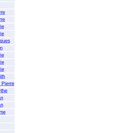
re
re
ie
ie
ques
n
ie
ie
ie
th
Pierre
the
an
an
me