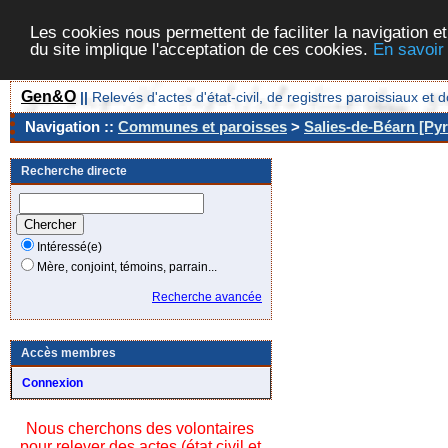
Les cookies nous permettent de faciliter la navigation et
du site implique l'acceptation de ces cookies.
En savoir
Gen&O
||
Relevés d'actes d'état-civil, de registres paroissiaux 
Navigation ::
Communes et paroisses
>
Salies-de-Béarn [Pyr
Recherche directe
Intéressé(e)
Mère, conjoint, témoins, parrain...
Recherche avancée
Accès membres
Connexion
Nous cherchons des volontaires
pour relever des actes (état civil et