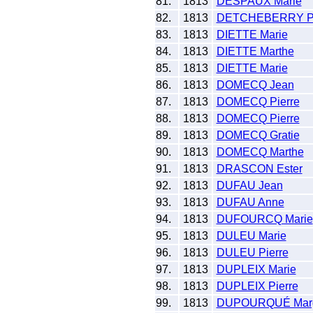
81.
1813
DESPAUX Marie
82.
1813
DETCHEBERRY Pi
83.
1813
DIETTE Marie
84.
1813
DIETTE Marthe
85.
1813
DIETTE Marie
86.
1813
DOMECQ Jean
87.
1813
DOMECQ Pierre
88.
1813
DOMECQ Pierre
89.
1813
DOMECQ Gratie
90.
1813
DOMECQ Marthe
91.
1813
DRASCON Ester
92.
1813
DUFAU Jean
93.
1813
DUFAU Anne
94.
1813
DUFOURCQ Marie
95.
1813
DULEU Marie
96.
1813
DULEU Pierre
97.
1813
DUPLEIX Marie
98.
1813
DUPLEIX Pierre
99.
1813
DUPOURQUÉ Marg