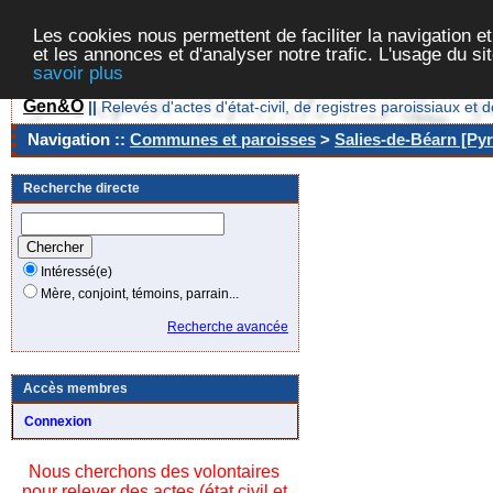
Les cookies nous permettent de faciliter la navigation et
et les annonces et d'analyser notre trafic. L'usage du s
savoir plus
Gen&O
||
Relevés d'actes d'état-civil, de registres paroissiaux 
Navigation ::
Communes et paroisses
>
Salies-de-Béarn [Pyr
Recherche directe
Intéressé(e)
Mère, conjoint, témoins, parrain...
Recherche avancée
Accès membres
Connexion
Nous cherchons des volontaires
pour relever des actes (état civil et