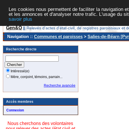
Les cookies nous permettent de faciliter la navigation et
et les annonces et d'analyser notre trafic. L'usage du s
savoir plus
Gen&O
||
Relevés d'actes d'état-civil, de registres paroissiaux 
Navigation ::
Communes et paroisses
>
Salies-de-Béarn [Pyr
Recherche directe
Intéressé(e)
Mère, conjoint, témoins, parrain...
Recherche avancée
Accès membres
Connexion
Nous cherchons des volontaires
pour relever des actes (état civil et