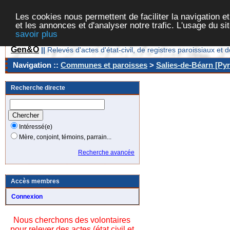
Les cookies nous permettent de faciliter la navigation et
et les annonces et d'analyser notre trafic. L'usage du s
savoir plus
Gen&O
||
Relevés d'actes d'état-civil, de registres paroissiaux 
Navigation ::
Communes et paroisses
>
Salies-de-Béarn [Pyr
Recherche directe
Intéressé(e)
Mère, conjoint, témoins, parrain...
Recherche avancée
Accès membres
Connexion
Nous cherchons des volontaires
pour relever des actes (état civil et