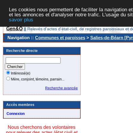
Les cookies nous permettent de faciliter la navigation et
et les annonces et d'analyser notre trafic. L'usage du s
savoir plus
Gen&O
||
Relevés d'actes d'état-civil, de registres paroissiaux 
Navigation ::
Communes et paroisses
>
Salies-de-Béarn [Pyr
Recherche directe
Intéressé(e)
Mère, conjoint, témoins, parrain...
Recherche avancée
Accès membres
Connexion
Nous cherchons des volontaires
pour relever des actes (état civil et