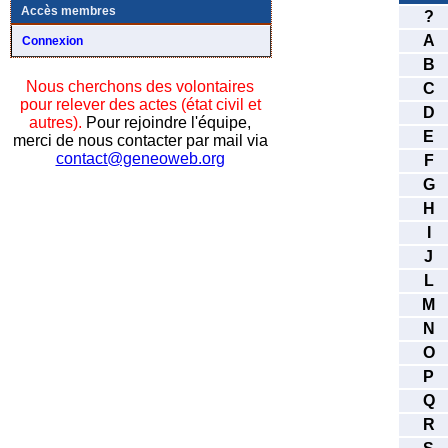
Accès membres
?
A
Connexion
B
Nous cherchons des volontaires
C
pour relever des actes (état civil et
D
autres).
Pour rejoindre l'équipe,
E
merci de nous contacter par mail via
contact@geneoweb.org
F
G
H
I
J
L
M
N
O
P
Q
R