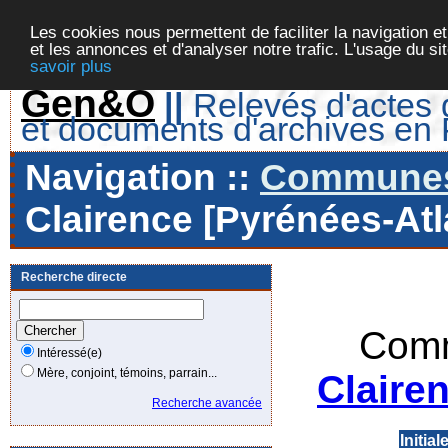
Les cookies nous permettent de faciliter la navigation et
et les annonces et d'analyser notre trafic. L'usage du s
savoir plus
Gen&O
||
Relevés d'actes d
et documents d'archives en
Navigation ::
Communes 
Clairence [Pyrénées-Atl
Recherche directe
Comm
Intéressé(e)
Mère, conjoint, témoins, parrain...
Claire
Recherche avancée
Initial