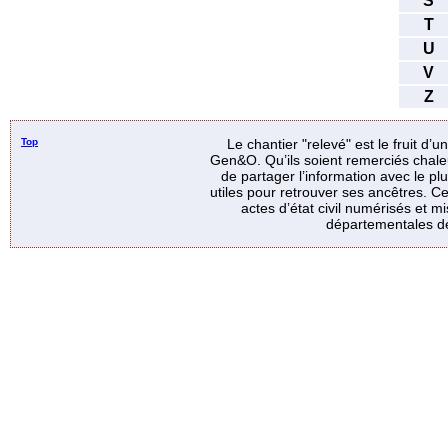
S
T
U
V
Z
Top
Le chantier "relevé" est le fruit d’
Gen&O. Qu’ils soient remerciés chale
de partager l’information avec le p
utiles pour retrouver ses ancêtres. Ce
actes d’état civil numérisés et mi
départementales de