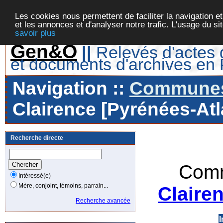
Les cookies nous permettent de faciliter la navigation et
et les annonces et d'analyser notre trafic. L'usage du s
savoir plus
Gen&O
||
Relevés d'actes d
et documents d'archives en
Navigation ::
Communes 
Clairence [Pyrénées-Atl
Recherche directe
Comm
Intéressé(e)
Mère, conjoint, témoins, parrain...
Claire
Recherche avancée
I