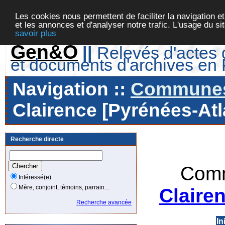
Les cookies nous permettent de faciliter la navigation et
et les annonces et d'analyser notre trafic. L'usage du s
savoir plus
Gen&O
||
Relevés d'actes d
et documents d'archives en
Navigation ::
Communes 
Clairence [Pyrénées-Atl
Recherche directe
Comm
Intéressé(e)
Mère, conjoint, témoins, parrain...
Claire
Recherche avancée
In