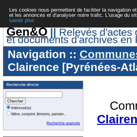
Les cookies nous permettent de faciliter la navigation et
et les annonces et d'analyser notre trafic. L'usage du s
savoir plus
Gen&O
||
Relevés d'actes d
et documents d'archives en
Navigation ::
Communes 
Clairence [Pyrénées-Atl
Recherche directe
Comm
Intéressé(e)
Mère, conjoint, témoins, parrain...
Claire
Recherche avancée