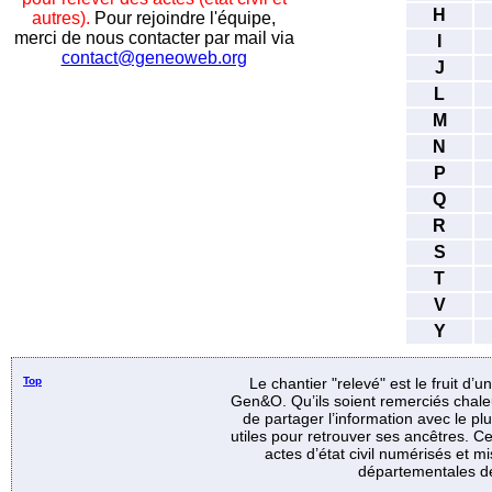
H
autres).
Pour rejoindre l'équipe,
merci de nous contacter par mail via
I
contact@geneoweb.org
J
L
M
N
P
Q
R
S
T
V
Y
Top
Le chantier "relevé" est le fruit d’
Gen&O. Qu’ils soient remerciés chale
de partager l’information avec le p
utiles pour retrouver ses ancêtres. Ce
actes d’état civil numérisés et mi
départementales de