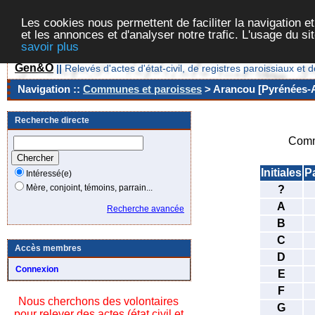
Les cookies nous permettent de faciliter la navigation et
et les annonces et d'analyser notre trafic. L'usage du s
savoir plus
Gen&O
||
Relevés d'actes d'état-civil, de registres paroissiaux 
Navigation ::
Communes et paroisses
> Arancou [Pyrénées-At
Recherche directe
Comm
Initiales
P
Intéressé(e)
Mère, conjoint, témoins, parrain...
?
A
Recherche avancée
B
C
Accès membres
D
Connexion
E
F
Nous cherchons des volontaires
G
pour relever des actes (état civil et