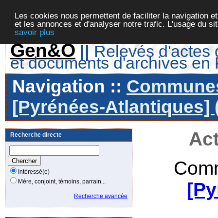
Les cookies nous permettent de faciliter la navigation et
et les annonces et d'analyser notre trafic. L'usage du s
savoir plus
Gen&O
||
Relevés d'actes d
et documents d'archives en
Navigation ::
Communes 
[Pyrénées-Atlantiques] 
Act
Recherche directe
Comm
Intéressé(e)
Mère, conjoint, témoins, parrain...
[Py
Recherche avancée