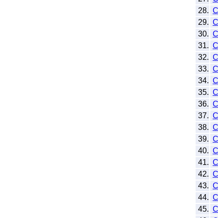
28.
29.
C
30.
C
31.
32.
33.
C
34.
35.
36.
37.
38.
C
39.
C
40.
C
41.
C
42.
43.
44.
C
45.
C