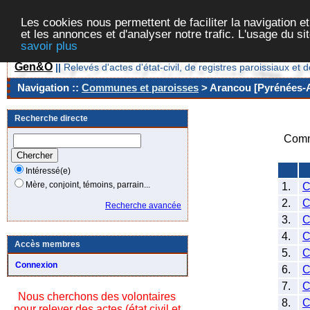
Les cookies nous permettent de faciliter la navigation et
et les annonces et d'analyser notre trafic. L'usage du s
savoir plus
Gen&O
||
Relevés d'actes d'état-civil, de registres paroissiaux 
Navigation ::
Communes et paroisses
> Arancou [Pyrénées-At
Recherche directe
Comm
Intéressé(e)
Mère, conjoint, témoins, parrain...
1.
2.
C
Recherche avancée
3.
4.
Accès membres
5.
C
Connexion
6.
C
7.
Nous cherchons des volontaires
8.
C
pour relever des actes (état civil et