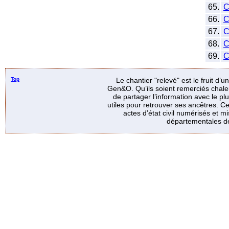
65.
C
66.
C
67.
C
68.
C
69.
C
Top
Le chantier "relevé" est le fruit d’
Gen&O. Qu’ils soient remerciés chale
de partager l’information avec le p
utiles pour retrouver ses ancêtres. Ce
actes d’état civil numérisés et mi
départementales de