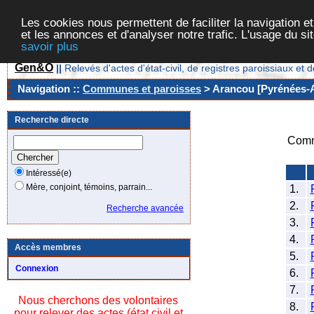
Les cookies nous permettent de faciliter la navigation et
et les annonces et d'analyser notre trafic. L'usage du s
savoir plus
Gen&O
||
Relevés d'actes d'état-civil, de registres paroissiaux 
Navigation ::
Communes et paroisses
> Arancou [Pyrénées-At
Recherche directe
Comm
Intéressé(e)
Mère, conjoint, témoins, parrain...
1.
2.
Recherche avancée
3.
4.
Accès membres
5.
Connexion
6.
7.
Nous cherchons des volontaires
8.
pour relever des actes (état civil et