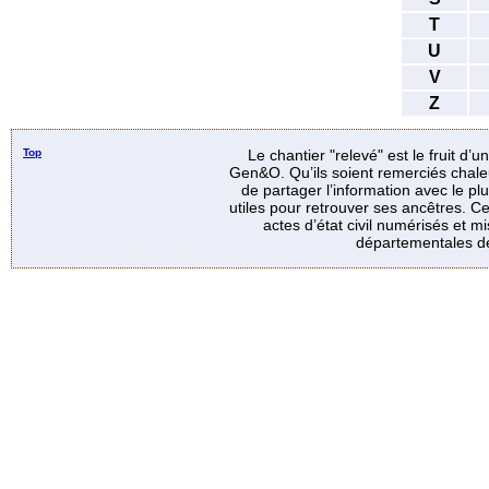
T
U
V
Z
Top
Le chantier "relevé" est le fruit d’
Gen&O. Qu’ils soient remerciés chale
de partager l’information avec le p
utiles pour retrouver ses ancêtres. Ce
actes d’état civil numérisés et mi
départementales de