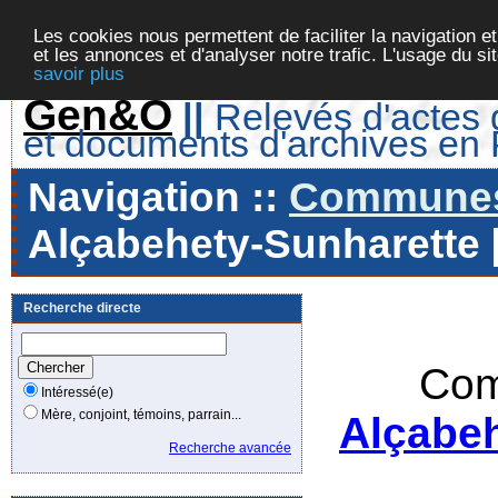
Les cookies nous permettent de faciliter la navigation et
et les annonces et d'analyser notre trafic. L'usage du s
savoir plus
Gen&O
||
Relevés d'actes d
et documents d'archives en
Navigation ::
Communes 
Alçabehety-Sunharette [
Recherche directe
Com
Intéressé(e)
Mère, conjoint, témoins, parrain...
Alçabeh
Recherche avancée