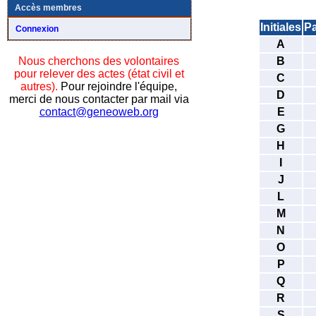
Accès membres
Initiales
P
Connexion
A
B
Nous cherchons des volontaires
pour relever des actes (état civil et
C
autres).
Pour rejoindre l'équipe,
D
merci de nous contacter par mail via
E
contact@geneoweb.org
G
H
I
J
L
M
N
O
P
Q
R
S