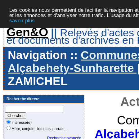
Les cookies nous permettent de faciliter la navigation et
et les annonces et d'analyser notre trafic. L'usage du s
savoir plus
Gen&O
||
Relevés d'actes d
et documents d'archives en
Navigation ::
Communes 
Alçabehety-Sunharette [
ZAMICHEL
Act
Recherche directe
Com
Intéressé(e)
Mère, conjoint, témoins, parrain...
Alçabeh
Recherche avancée