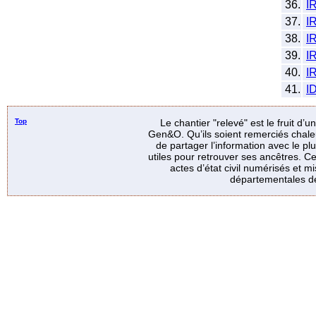
36.
I
37.
I
38.
I
39.
I
40.
I
41.
I
Top
Le chantier "relevé" est le fruit d’
Gen&O. Qu’ils soient remerciés chale
de partager l’information avec le p
utiles pour retrouver ses ancêtres. Ce
actes d’état civil numérisés et mi
départementales de