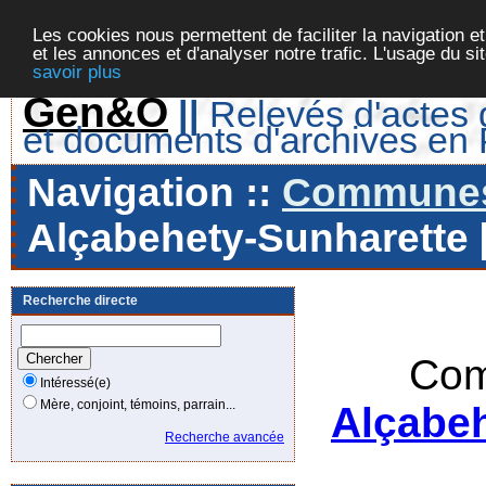
Les cookies nous permettent de faciliter la navigation et
et les annonces et d'analyser notre trafic. L'usage du s
savoir plus
Gen&O
||
Relevés d'actes d
et documents d'archives en
Navigation ::
Communes 
Alçabehety-Sunharette [
Recherche directe
Com
Intéressé(e)
Mère, conjoint, témoins, parrain...
Alçabeh
Recherche avancée