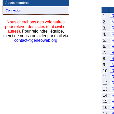
Accès membres
Connexion
1.
I
2.
I
Nous cherchons des volontaires
pour relever des actes (état civil et
3.
I
autres).
Pour rejoindre l'équipe,
4.
I
merci de nous contacter par mail via
5.
I
contact@geneoweb.org
6.
I
7.
I
8.
I
9.
I
10.
I
11.
I
12.
I
13.
I
14.
I
15.
I
16.
I
17.
I