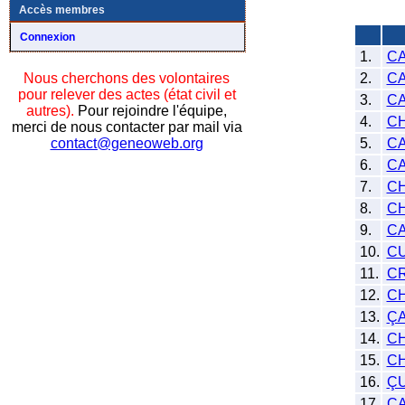
Accès membres
Connexion
1.
CA
2.
C
Nous cherchons des volontaires
pour relever des actes (état civil et
3.
C
autres).
Pour rejoindre l'équipe,
4.
CH
merci de nous contacter par mail via
5.
C
contact@geneoweb.org
6.
CA
7.
C
8.
C
9.
C
10.
C
11.
C
12.
C
13.
ÇA
14.
C
15.
C
16.
Ç
17.
C