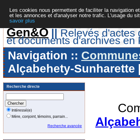
Les cookies nous permettent de faciliter la navigation et
et les annonces et d'analyser notre trafic. L'usage du s
savoir plus
Gen&O
||
Relevés d'actes d
et documents d'archives en
Navigation ::
Communes 
Alçabehety-Sunharette [
Recherche directe
Com
Intéressé(e)
Mère, conjoint, témoins, parrain...
Alçabeh
Recherche avancée