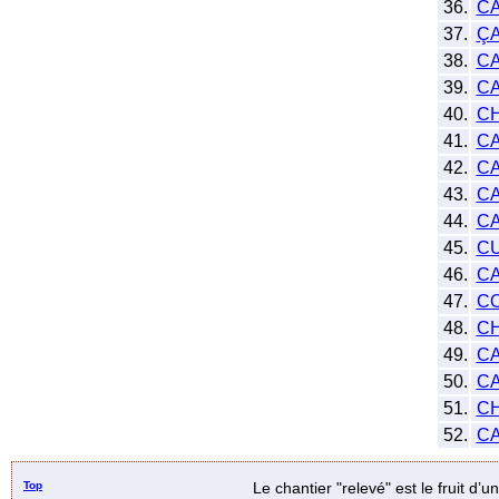
36.
C
37.
Ç
38.
C
39.
C
40.
C
41.
CA
42.
CA
43.
C
44.
CA
45.
C
46.
C
47.
C
48.
C
49.
CA
50.
C
51.
C
52.
C
Top
Le chantier "relevé" est le fruit d’