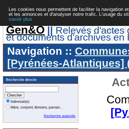
Les cookies nous permettent de faciliter la navigation et
et les annonces et d'analyser notre trafic. L'usage du s
savoir plus
Gen&O
||
Relevés d'actes d
et documents d'archives en
Navigation ::
Communes 
[Pyrénées-Atlantiques] 
Act
Recherche directe
Com
Intéressé(e)
Mère, conjoint, témoins, parrain...
[Py
Recherche avancée