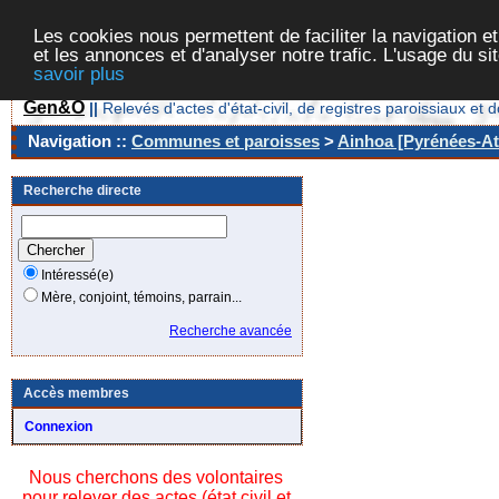
Les cookies nous permettent de faciliter la navigation et
et les annonces et d'analyser notre trafic. L'usage du s
savoir plus
Gen&O
||
Relevés d'actes d'état-civil, de registres paroissiaux 
Navigation ::
Communes et paroisses
>
Ainhoa [Pyrénées-Atl
Recherche directe
Intéressé(e)
Mère, conjoint, témoins, parrain...
Recherche avancée
Accès membres
Connexion
Nous cherchons des volontaires
pour relever des actes (état civil et