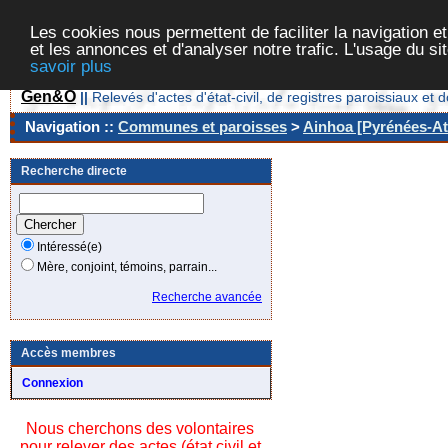
Les cookies nous permettent de faciliter la navigation et
et les annonces et d'analyser notre trafic. L'usage du s
savoir plus
Gen&O
||
Relevés d'actes d'état-civil, de registres paroissiaux 
Navigation ::
Communes et paroisses
>
Ainhoa [Pyrénées-Atl
Recherche directe
Intéressé(e)
Mère, conjoint, témoins, parrain...
Recherche avancée
Accès membres
Connexion
Nous cherchons des volontaires
pour relever des actes (état civil et