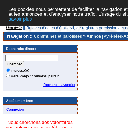
Les cookies nous permettent de faciliter la navigation et
et les annonces et d'analyser notre trafic. L'usage du s
savoir plus
Gen&O
||
Relevés d'actes d'état-civil, de registres paroissiaux 
Navigation ::
Communes et paroisses
>
Ainhoa [Pyrénées-Atl
Recherche directe
Intéressé(e)
Mère, conjoint, témoins, parrain...
Recherche avancée
Accès membres
Connexion
Nous cherchons des volontaires
pour relever des actes (état civil et