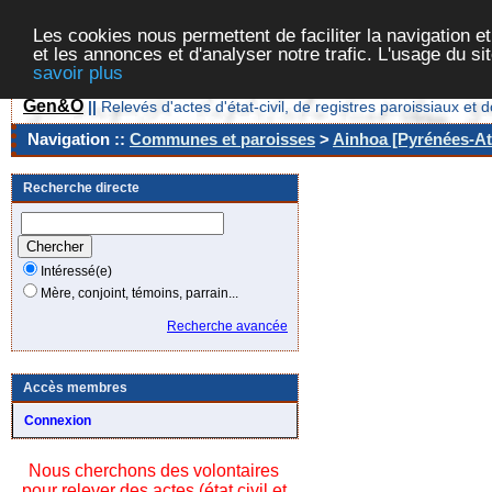
Les cookies nous permettent de faciliter la navigation et
et les annonces et d'analyser notre trafic. L'usage du s
savoir plus
Gen&O
||
Relevés d'actes d'état-civil, de registres paroissiaux 
Navigation ::
Communes et paroisses
>
Ainhoa [Pyrénées-Atl
Recherche directe
Intéressé(e)
Mère, conjoint, témoins, parrain...
Recherche avancée
Accès membres
Connexion
Nous cherchons des volontaires
pour relever des actes (état civil et