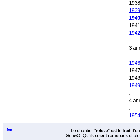
193
193
194
194
194
...
3 an
...
194
194
194
194
...
4 an
...
195
Top
Le chantier "relevé" est le fruit d’
Gen&O. Qu’ils soient remerciés chale