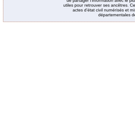
de partager l’information avec le p
utiles pour retrouver ses ancêtres. Ce
actes d’état civil numérisés et mi
départementales de