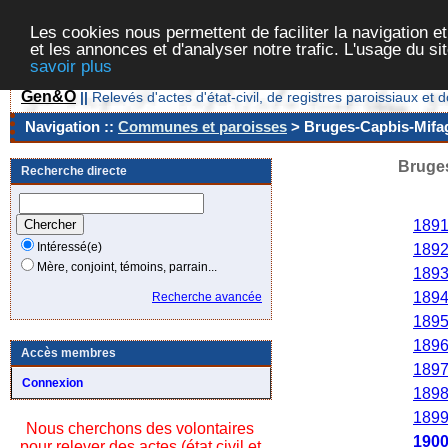
Les cookies nous permettent de faciliter la navigation et
et les annonces et d'analyser notre trafic. L'usage du s
savoir plus
Gen&O
||
Relevés d'actes d'état-civil, de registres paroissiaux 
Navigation ::
Communes et paroisses
> Bruges-Capbis-Mifage
Bruges
Recherche directe
Ann
189
Intéressé(e)
189
Mère, conjoint, témoins, parrain...
189
189
Recherche avancée
189
189
Accès membres
189
Connexion
189
189
Nous cherchons des volontaires
190
pour relever des actes (état civil et