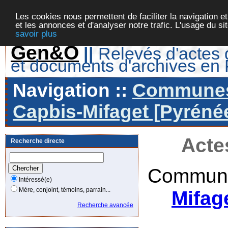
Les cookies nous permettent de faciliter la navigation et
et les annonces et d'analyser notre trafic. L'usage du s
savoir plus
Gen&O
||
Relevés d'actes d
et documents d'archives en
Navigation ::
Communes 
Capbis-Mifaget [Pyrénée
Acte
Recherche directe
Commune
Intéressé(e)
Mère, conjoint, témoins, parrain...
Mifag
Recherche avancée