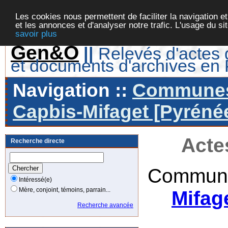
Les cookies nous permettent de faciliter la navigation et
et les annonces et d'analyser notre trafic. L'usage du s
savoir plus
Gen&O
||
Relevés d'actes d
et documents d'archives en
Navigation ::
Communes 
Capbis-Mifaget [Pyrénée
Acte
Recherche directe
Commune
Intéressé(e)
Mère, conjoint, témoins, parrain...
Mifag
Recherche avancée