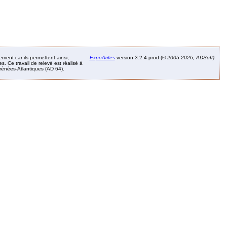
ement car ils permettent ainsi,
ExpoActes
version 3.2.4-prod (©
2005-2026, ADSoft)
. Ce travail de relevé est réalisé à
Pyrénées-Atlantiques (AD 64).