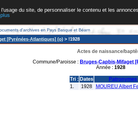
 l'usage du site, de personnaliser le contenu et les annonces
 plus
et documents d'archives en Pays Basque et Béarn
et [Pyrénées-Atlantiques] (o)
> !1928
Actes de naissance/bapt
Commune/Paroisse :
Bruges-Capbis-Mifaget [
Année :
1928
Tri :
Dates
Patronymes
1.
1928
MOUREU Albert F