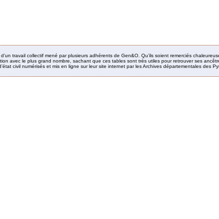
it d’un travail collectif mené par plusieurs adhérents de Gen&O. Qu’ils soient remerciés chaleureus
ion avec le plus grand nombre, sachant que ces tables sont très utiles pour retrouver ses ancêtres
’état civil numérisés et mis en ligne sur leur site internet par les Archives départementales des 