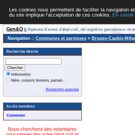
Les cookies nous permettent de faciliter la navigation et
du site implique l'acceptation de ces cookies.
En savoir
Gen&O
||
Relevés d'actes d'état-civil, de registres paroissiaux 
Navigation ::
Communes et paroisses
>
Bruges-Capbis-Mifag
Recherche directe
Intéressé(e)
Mère, conjoint, témoins, parrain...
Recherche avancée
Accès membres
Connexion
Nous cherchons des volontaires
pour relever des actes (état civil et