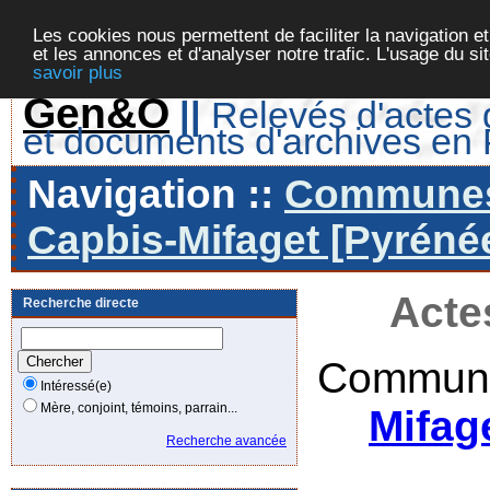
Les cookies nous permettent de faciliter la navigation et
et les annonces et d'analyser notre trafic. L'usage du s
savoir plus
Gen&O
||
Relevés d'actes d
et documents d'archives en
Navigation ::
Communes 
Capbis-Mifaget [Pyrénée
Acte
Recherche directe
Commune
Intéressé(e)
Mère, conjoint, témoins, parrain...
Mifag
Recherche avancée